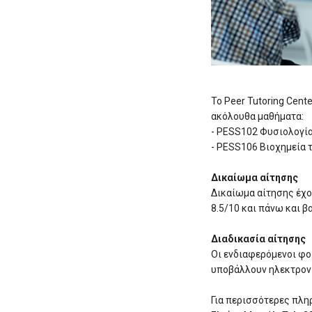
Το Peer Tutoring Cent
ακόλουθα μαθήματα:
- PESS102 Φυσιολογί
- PESS106 Βιοχημεία
Δικαίωμα αίτησης
Δικαίωμα αίτησης έχο
8.5/10 και πάνω και β
Διαδικασία αίτησης
Οι ενδιαφερόμενοι φο
υποβάλλουν ηλεκτρονι
Για περισσότερες πλη