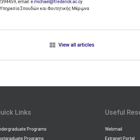
2394459, email:
e.michael@frederick.ac.cy
 / Υπηρεσία Σπουδών και Φοιτητικής Μέριμνα
e
View all articles
uick Links
Useful Res
ndergraduate Programs
Webmail
ostgraduate Programs
Extranet Portal