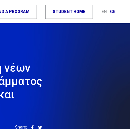
IND A PROGRAM
STUDENT HOME
EN
GR
η νέων
ράμματος
και
Share: