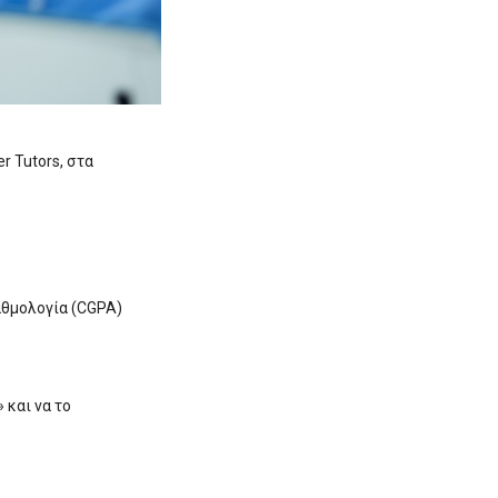
er Tutors, στα
αθμολογία (CGPA)
» και να το