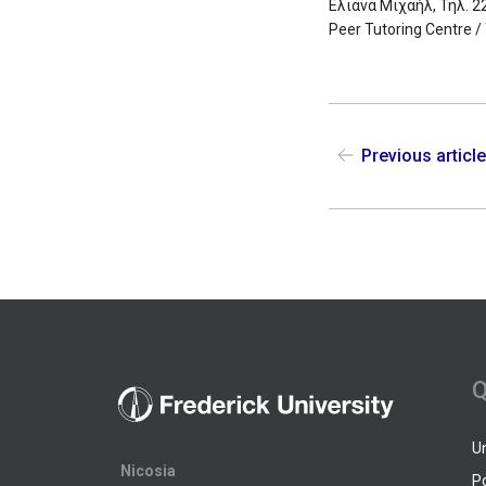
Ελιάνα Μιχαήλ, Τηλ. 2
Peer Tutoring Centre
Previous articl
Q
U
Nicosia
P