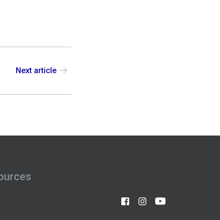
Next article
ources