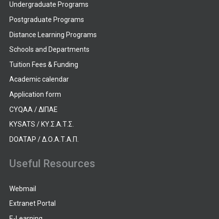
Undergraduate Programs
Postgraduate Programs
Distance Learning Programs
Schools and Departments
Tuition Fees & Funding
Academic calendar
Application form
CYQAA / ΔΙΠΑΕ
KYSATS / ΚΥ.Σ.Α.Τ.Σ.
DOATAP / Δ.Ο.Α.Τ.Α.Π.
Useful Resources
Webmail
Extranet Portal
E-Learning