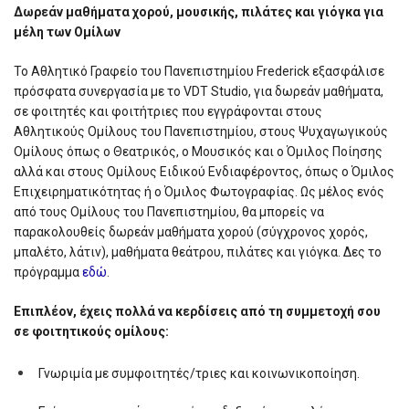
Δωρεάν μαθήματα χορού, μουσικής, πιλάτες και γιόγκα για
μέλη των Ομίλων
Το Αθλητικό Γραφείο του Πανεπιστημίου Frederick εξασφάλισε
πρόσφατα συνεργασία με το VDT Studio, για δωρεάν μαθήματα,
σε φοιτητές και φοιτήτριες που εγγράφονται στους
Αθλητικούς Ομίλους του Πανεπιστημίου, στους Ψυχαγωγικούς
Ομίλους όπως ο Θεατρικός, ο Μουσικός και ο Όμιλος Ποίησης
αλλά και στους Ομίλους Ειδικού Ενδιαφέροντος, όπως ο Όμιλος
Επιχειρηματικότητας ή ο Όμιλος Φωτογραφίας. Ως μέλος ενός
από τους Ομίλους του Πανεπιστημίου, θα μπορείς να
παρακολουθείς δωρεάν μαθήματα χορού (σύγχρονος χορός,
μπαλέτο, λάτιν), μαθήματα θεάτρου, πιλάτες και γιόγκα. Δες το
πρόγραμμα
εδώ
.
Επιπλέον, έχεις πολλά να κερδίσεις από τη συμμετοχή σου
σε φοιτητικούς ομίλους:
Γνωριμία με συμφοιτητές/τριες και κοινωνικοποίηση.