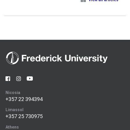
Nicosia
+357 22 394394
Limassol
+357 25 730975
Athens