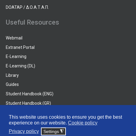
DOATAP / Δ.Ο.Α.Τ.Α.Π.
Useful Resources
Webmail
Extranet Portal
E-Learning
E-Learning (DL)
Library
Guides
Student Handbook (ENG)
Student Handbook (GR)
Student Handbook (DL)
This website uses cookies to ensure you get the best
experience on our website.
Cookie policy
© 2026 Frederick University
Privacy policy
Settings
◮