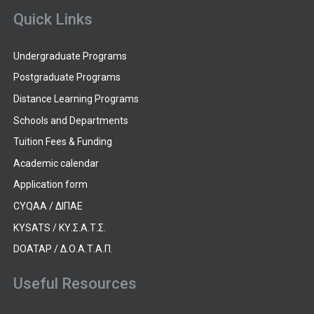
Quick Links
Undergraduate Programs
Postgraduate Programs
Distance Learning Programs
Schools and Departments
Tuition Fees & Funding
Academic calendar
Application form
CYQAA / ΔΙΠΑΕ
KYSATS / ΚΥ.Σ.Α.Τ.Σ.
DOATAP / Δ.Ο.Α.Τ.Α.Π.
Useful Resources