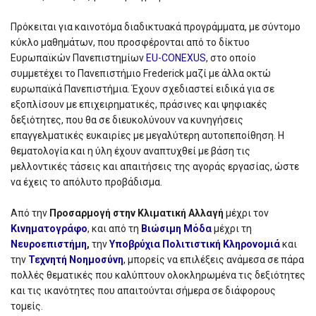
Πρόκειται για καινοτόμα διαδικτυακά προγράμματα, με σύντομο
κύκλο μαθημάτων, που προσφέρονται από το δίκτυο
Ευρωπαϊκών Πανεπιστημίων
EU-CONEXUS
, στο οποίο
συμμετέχει το Πανεπιστήμιο Frederick μαζί με άλλα οκτώ
ευρωπαϊκά Πανεπιστήμια. Έχουν σχεδιαστεί ειδικά για σε
εξοπλίσουν με επιχειρηματικές, πράσινες και ψηφιακές
δεξιότητες, που θα σε διευκολύνουν να κυνηγήσεις
επαγγελματικές ευκαιρίες με μεγαλύτερη αυτοπεποίθηση. Η
θεματολογία και η ύλη έχουν αναπτυχθεί με βάση τις
μελλοντικές τάσεις και απαιτήσεις της αγοράς εργασίας, ώστε
να έχεις το απόλυτο προβάδισμα.
Από την
Προσαρμογή στην Κλιματική Αλλαγή
μέχρι τον
Κινηματογράφο
, και από τη
Βιώσιμη Μόδα
μέχρι τη
Νευροεπιστήμη
,
την
Υποβρύχια Πολιτιστική Κληρονομιά
και
την
Τεχνητή Νοημοσύνη
, μπορείς να επιλέξεις ανάμεσα σε πάρα
πολλές θεματικές που καλύπτουν ολοκληρωμένα τις δεξιότητες
και τις ικανότητες που απαιτούνται σήμερα σε διάφορους
τομείς.