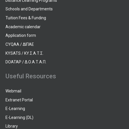
Distance Learning Programs
Schools and Departments
Tuition Fees & Funding
Academic calendar
Application form
CYQAA / ΔΙΠΑΕ
KYSATS / ΚΥ.Σ.Α.Τ.Σ.
DOATAP / Δ.Ο.Α.Τ.Α.Π.
Useful Resources
Webmail
Extranet Portal
E-Learning
E-Learning (DL)
Library