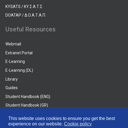
KYSATS / ΚΥ.Σ.Α.Τ.Σ.
DOATAP / Δ.Ο.Α.Τ.Α.Π.
Useful Resources
Webmail
Extranet Portal
E-Learning
E-Learning (DL)
Library
Guides
Student Handbook (ENG)
Student Handbook (GR)
Student Handbook (DL)
This website uses cookies to ensure you get the best
experience on our website.
Cookie policy