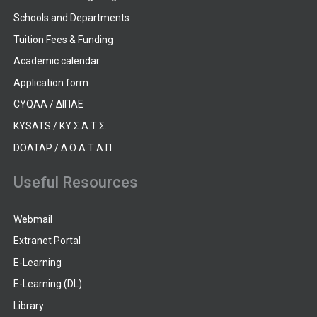
Schools and Departments
Tuition Fees & Funding
Academic calendar
Application form
CYQAA / ΔΙΠΑΕ
KYSATS / ΚΥ.Σ.Α.Τ.Σ.
DOATAP / Δ.Ο.Α.Τ.Α.Π.
Useful Resources
Webmail
Extranet Portal
E-Learning
E-Learning (DL)
Library