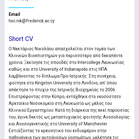
Email
hsc.nik@frederick.ac.cy
Short CV
Ο Νεκτάριος Νικολάου απασχολείται στον τομέα των
Κλινικών Βιοεπιστημών για περισσότερο από δεκαπέντε
χρόνια. Ξεκίνησε τις σπουδές στο Intercollege Λευκωσίας
καθώς και στο University of Indianapolis στις ΗΠΑ
λαμβάνοντας το δίπλωμα Προ-Ιατρικής. Στη συνέχεια,
φοίτησε στο Kingston University στο Λονδίνο, απ’ όπου
απέκτησε το πτυχίο της Ιατρικής Βιοχημείας το 2006.
Επιστρέφοντας στην Κύπρο, εντάχθηκε στο νεοσύστατο
Αρεταίειο Νοσοκομείο στη Λευκωσία ως μέλος του
Κλινικού Εργαστηρίου. Κατά τη διάρκεια της εκεί παρουσίας
του, έγινε δεκτός ως μεταπτυχιακός φοιτητής Ανοσολογίας
και Ανοσογενετικής στο University of Manchester.
Εστιάζοντας το ερευνητικό του ενδιαφέρον στην
παθογένεια των αυτοάνοσων νοσημάτων, μελέτησε τις