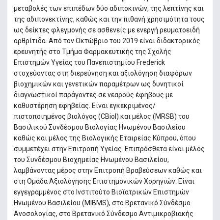
μεταβολές των επιπέδων δύο αδιποκινών, της λεπτίνης και
της αδιπονεκτίνης, καθώς και την πιθανή χρησιμότητα τους
ως δείκτες φλεγμονής σε ασθενείς με ενεργή ρευματοειδή
αρθρίτιδα. Από τον Οκτώβριο του 2019 είναι διδακτορικός
ερευνητής στο Τμήμα Φαρμακευτικής της Σχολής
Επιστημών Υγείας του Πανεπιστημίου Frederick
στοχεύοντας στη διερεύνηση και αξιολόγηση διαφόρων
βιοχημικών και γενετικών παραμέτρων ως δυνητικοί
διαγνωστικοί παράγοντες σε νεαρούς έφηβους με
καθυστέρηση εφηβείας. Είναι εγκεκριμένος/
πιστοποιημένος βιολόγος (CBiol) και μέλος (MRSB) του
Βασιλικού Συνδέσμου Βιολογίας Ηνωμένου Βασιλείου
καθώς και μέλος της Βιολογικής Εταιρείας Κύπρου, όπου
συμμετέχει στην Επιτροπή Υγείας. Επιπρόσθετα είναι μέλος
του Συνδέσμου Βιοχημείας Ηνωμένου Βασιλείου,
λαμβάνοντας μέρος στην Επιτροπή Βραβεύσεων καθώς και
στη Ομάδα Αξιολόγησης Επιστημονικών Χορηγιών. Είναι
εγγεγραμμένος στο Ινστιτούτο Βιοϊατρικών Επιστημών
Ηνωμένου Βασιλείου (MIBMS), στο Βρετανικό Σύνδέσμο
Ανοσολογίας, στο Βρετανικό Σύνδεσμο Αντιμικροβιακής