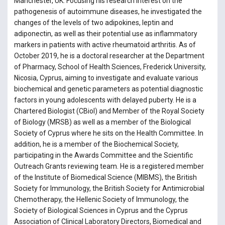
Manchester, UK. Focusing his research interest on the
pathogenesis of autoimmune diseases, he investigated the
changes of the levels of two adipokines, leptin and
adiponectin, as well as their potential use as inflammatory
markers in patients with active rheumatoid arthritis. As of
October 2019, he is a doctoral researcher at the Department
of Pharmacy, School of Health Sciences, Frederick University,
Nicosia, Cyprus, aiming to investigate and evaluate various
biochemical and genetic parameters as potential diagnostic
factors in young adolescents with delayed puberty. He is a
Chartered Biologist (CBiol) and Member of the Royal Society
of Biology (MRSB) as well as a member of the Biological
Society of Cyprus where he sits on the Health Committee. In
addition, he is a member of the Biochemical Society,
participating in the Awards Committee and the Scientific
Outreach Grants reviewing team. He is a registered member
of the Institute of Biomedical Science (MIBMS), the British
Society for Immunology, the British Society for Antimicrobial
Chemotherapy, the Hellenic Society of Immunology, the
Society of Biological Sciences in Cyprus and the Cyprus
Association of Clinical Laboratory Directors, Biomedical and