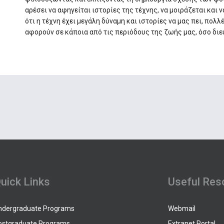
αρέσει να αφηγείται ιστορίες της τέχνης, να μοιράζεται και 
ότι η τέχνη έχει μεγάλη δύναμη και ιστορίες να μας πει, πολλ
αφορούν σε κάποια από τις περιόδους της ζωής μας, όσο διε
uick Links
Useful Res
ndergraduate Programs
Webmail
ostgraduate Programs
Extranet Portal