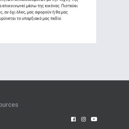
να επικοινωνεί μέσω της εικόνας. Πιστεύει
ές, αν όχι όλες, μας αφορούν ή θα μας
υρύνεται το υπαρξιακό μας πεδίο.
ources