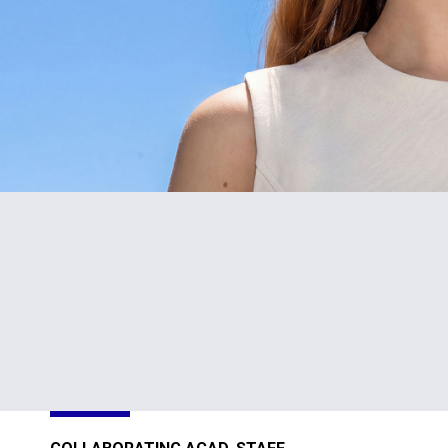
#1
TOP
in Cyprus
301-400
Sustainability
Sustainability
Impact
Impact
Ratings 2026
Ratings 2026