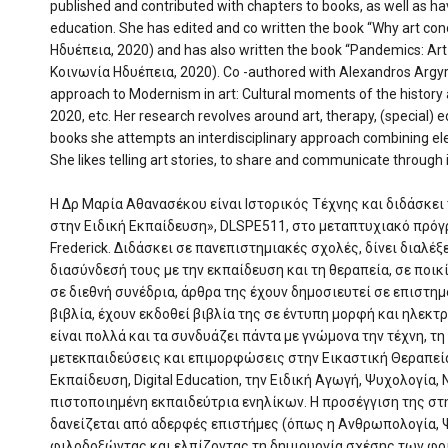
published and contributed with chapters to books, as well as h
education. She has edited and co written the book “Why art con
Ηδυέπεια, 2020) and has also written the book “Pandemics: Art
Κοινωνία Ηδυέπεια, 2020). Co -authored with Alexandros Argyri
approach to Modernism in art: Cultural moments of the history 
2020, etc. Her research revolves around art, therapy, (special) e
books she attempts an interdisciplinary approach combining e
She likes telling art stories, to share and communicate through
Η Δρ Μαρία Αθανασέκου είναι Ιστορικός Τέχνης και διδάσκει
στην Ειδική Εκπαίδευση», DLSPE511, στο μεταπτυχιακό πρό
Frederick. Διδάσκει σε πανεπιστημιακές σχολές, δίνει διαλέξε
διασύνδεσή τους με την εκπαίδευση και τη θεραπεία, σε ποι
σε διεθνή συνέδρια, άρθρα της έχουν δημοσιευτεί σε επιστημ
βιβλία, έχουν εκδοθεί βιβλία της σε έντυπη μορφή και ηλεκτ
είναι πολλά και τα συνδυάζει πάντα με γνώμονα την τέχνη, τη
μετεκπαιδεύσεις και επιμορφώσεις στην Εικαστική Θεραπεία
Εκπαίδευση, Digital Education, την Ειδική Αγωγή, Ψυχολογία, 
πιστοποιημένη εκπαιδεύτρια ενηλίκων. Η προσέγγιση της στη
δανείζεται από αδερφές επιστήμες (όπως η Ανθρωπολογία, Ψυ
φιλοδοξώντας και ελπίζοντας τη δημιουργία σχέσης των φο