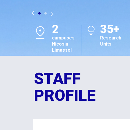
2
35+
campuses
Research
Nicosia
Units
Limassol
STAFF
PROFILE