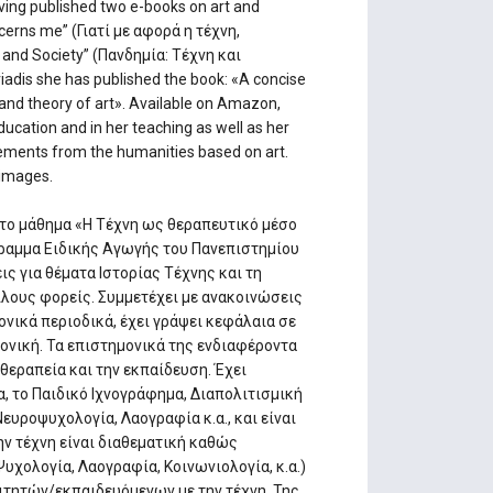
aving published two e-books on art and
cerns me” (Γιατί με αφορά η τέχνη,
 and Society” (Πανδημία: Τέχνη και
adis she has published the book: «A concise
and theory of art». Available on Amazon,
ducation and in her teaching as well as her
lements from the humanities based on art.
 images.
 το μάθημα «Η Τέχνη ως θεραπευτικό μέσο
γραμμα Ειδικής Αγωγής του Πανεπιστημίου
ις για θέματα Ιστορίας Τέχνης και τη
κίλους φορείς. Συμμετέχει με ανακοινώσεις
ονικά περιοδικά, έχει γράψει κεφάλαια σε
ρονική. Τα επιστημονικά της ενδιαφέροντα
 θεραπεία και την εκπαίδευση. Έχει
, το Παιδικό Ιχνογράφημα, Διαπολιτισμική
Νευροψυχολογία, Λαογραφία κ.α., και είναι
ν τέχνη είναι διαθεματική καθώς
χολογία, Λαογραφία, Κοινωνιολογία, κ.α.)
ιτητών/εκπαιδευόμενων με την τέχνη. Της