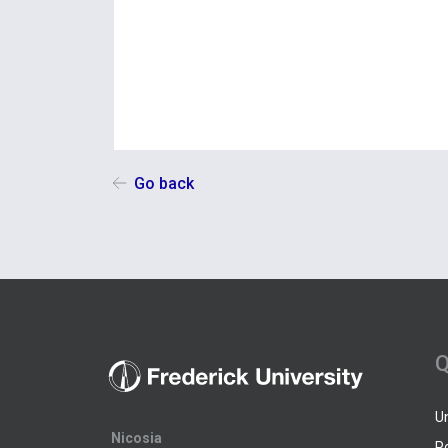
Go back
Q
U
Nicosia
P