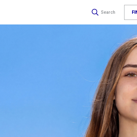
F
Search