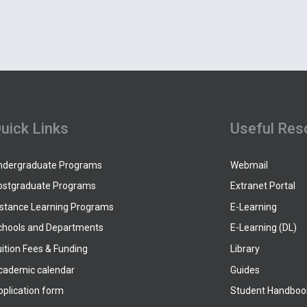
uick Links
Useful Res
ndergraduate Programs
Webmail
ostgraduate Programs
Extranet Portal
istance Learning Programs
E-Learning
chools and Departments
E-Learning (DL)
ition Fees & Funding
Library
cademic calendar
Guides
pplication form
Student Handboo