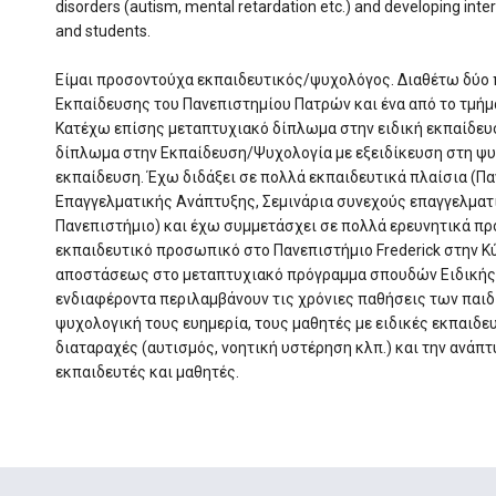
disorders (autism, mental retardation etc.) and developing int
and students.
Είμαι προσοντούχα εκπαιδευτικός/ψυχολόγος. Διαθέτω δύο π
Εκπαίδευσης του Πανεπιστημίου Πατρών και ένα από το τμήμ
Κατέχω επίσης μεταπτυχιακό δίπλωμα στην ειδική εκπαίδευ
δίπλωμα στην Εκπαίδευση/Ψυχολογία με εξειδίκευση στη ψυχ
εκπαίδευση. Έχω διδάξει σε πολλά εκπαιδευτικά πλαίσια (Πα
Επαγγελματικής Ανάπτυξης, Σεμινάρια συνεχούς επαγγελματι
Πανεπιστήμιο) και έχω συμμετάσχει σε πολλά ερευνητικά πρ
εκπαιδευτικό προσωπικό στο Πανεπιστήμιο Frederick στην Κ
αποστάσεως στο μεταπτυχιακό πρόγραμμα σπουδών Ειδικής 
ενδιαφέροντα περιλαμβάνουν τις χρόνιες παθήσεις των παιδι
ψυχολογική τους ευημερία, τους μαθητές με ειδικές εκπαιδευ
διαταραχές (αυτισμός, νοητική υστέρηση κλπ.) και την ανάπ
εκπαιδευτές και μαθητές.