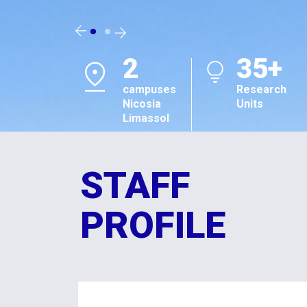
2
35+
campuses
Research
Nicosia
Units
Limassol
STAFF
PROFILE