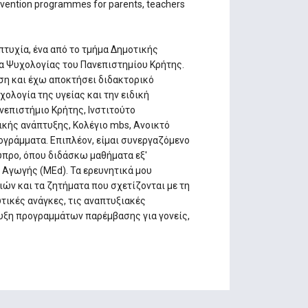
ervention programmes for parents, teachers
τυχία, ένα από το τμήμα Δημοτικής
α Ψυχολογίας του Πανεπιστημίου Κρήτης.
ση και έχω αποκτήσει διδακτορικό
ολογία της υγείας και την ειδική
νεπιστήμιο Κρήτης, Ινστιτούτο
κής ανάπτυξης, Κολέγιο mbs, Ανοικτό
ογράμματα. Επιπλέον, είμαι συνεργαζόμενο
ύπρο, όπου διδάσκω μαθήματα εξ'
Αγωγής (MEd). Τα ερευνητικά μου
ών και τα ζητήματα που σχετίζονται με τη
τικές ανάγκες, τις αναπτυξιακές
τυξη προγραμμάτων παρέμβασης για γονείς,