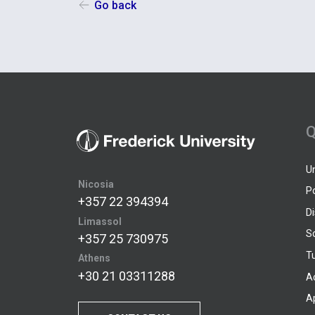
Go back
Q
U
Nicosia
P
+357 22 394394
D
Limassol
S
+357 25 730975
Tu
Athens
+30 21 03311288
A
A