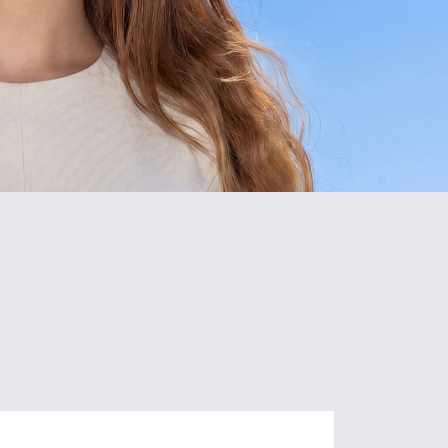
5
80+
Schools
Programs
of Study