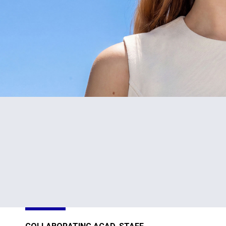
#1
TOP
in Cyprus
301-400
Sustainability
Sustainability
Impact
Impact
Ratings 2026
Ratings 2026