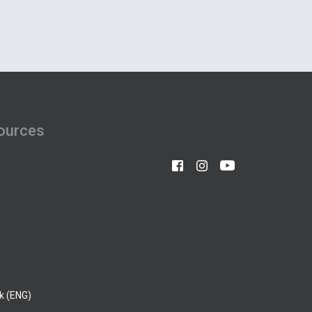
ources
k (ENG)