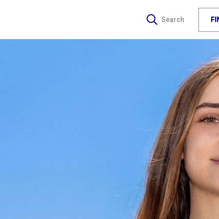
F
Search