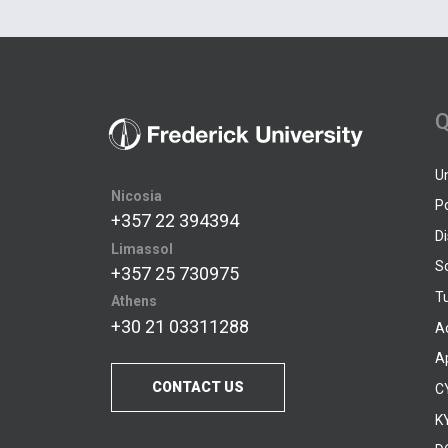
Q
U
Nicosia
P
+357 22 394394
D
Limassol
S
+357 25 730975
Tu
Athens
+30 21 03311288
A
A
CONTACT US
C
KY