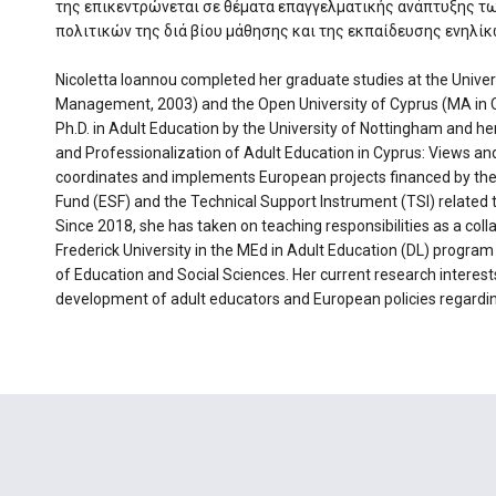
της επικεντρώνεται σε θέματα επαγγελματικής ανάπτυξης τ
πολιτικών της διά βίου μάθησης και της εκπαίδευσης ενηλίκ
Nicoletta Ioannou completed her graduate studies at the Univer
Management, 2003) and the Open University of Cyprus (MA in C
Ph.D. in Adult Education by the University of Nottingham and he
and Professionalization of Adult Education in Cyprus: Views an
coordinates and implements European projects financed by th
Fund (ESF) and the Technical Support Instrument (TSI) related 
Since 2018, she has taken on teaching responsibilities as a co
Frederick University in the MEd in Adult Education (DL) progra
of Education and Social Sciences. Her current research interest
development of adult educators and European policies regarding