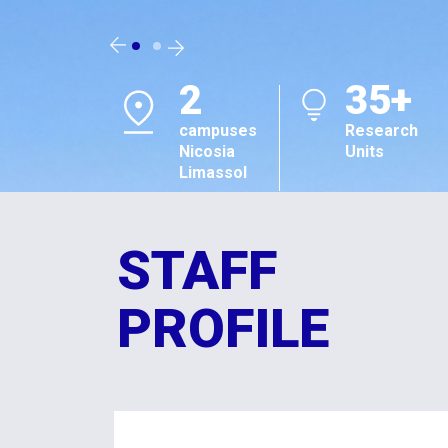
2
35+
campuses
Research
Nicosia
Units
Limassol
STAFF
PROFILE