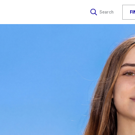
F
Search