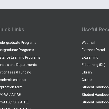
uick Links
Useful Res
ndergraduate Programs
Webmail
ostgraduate Programs
Extranet Portal
istance Learning Programs
E-Learning
chools and Departments
E-Learning (DL)
ition Fees & Funding
Library
cademic calendar
Guides
pplication form
Student Handboo
YQAA / ΔΙΠΑΕ
Student Handboo
SATS / ΚΥ.Σ.Α.Τ.Σ.
Student Handbook