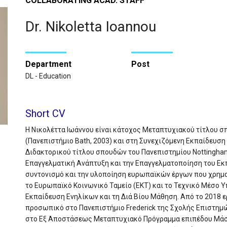
COLLABORATING ACAD. STAFF
Dr. Nikoletta Ioannou
Department
Post
DL - Education
Short CV
Η Νικολέττα Ιωάννου είναι κάτοχος Μεταπτυχιακού τίτλου 
(Πανεπιστήμιο Bath, 2003) και στη Συνεχιζόμενη Εκπαίδευση
Διδακτορικού τίτλου σπουδών του Πανεπιστημίου Nottingham 
Επαγγελματική Ανάπτυξη και την Επαγγελματοποίηση του Εκ
συντονισμό και την υλοποίηση ευρωπαϊκών έργων που χρημα
το Ευρωπαϊκό Κοινωνικό Ταμείο (ΕΚΤ) και το Τεχνικό Μέσο Υ
Εκπαίδευση Ενηλίκων και τη Διά Βίου Μάθηση. Από το 2018 
προσωπικό στο Πανεπιστήμιο Frederick της Σχολής Επιστημ
στο Εξ Αποστάσεως Μεταπτυχιακό Πρόγραμμα επιπέδου Μάστ