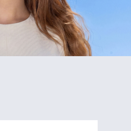
5
80+
Schools
Programs
of Study