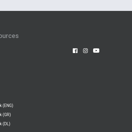
ources
k (ENG)
k (GR)
 (DL)