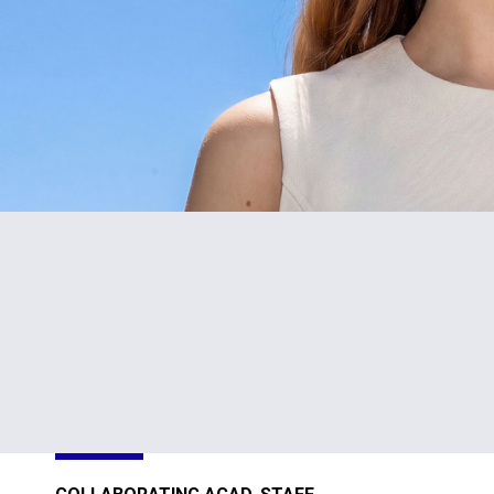
#1
TOP
in Cyprus
301-400
Sustainability
Sustainability
Impact
Impact
Ratings 2026
Ratings 2026