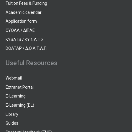
Tuition Fees & Funding
Academic calendar
Application form
CYQAA / ΔΙΠΑΕ
KYSATS / ΚΥ.Σ.Α.Τ.Σ.
DOATAP / Δ.Ο.Α.Τ.Α.Π.
Useful Resources
Webmail
Extranet Portal
E-Learning
E-Learning (DL)
Library
Guides