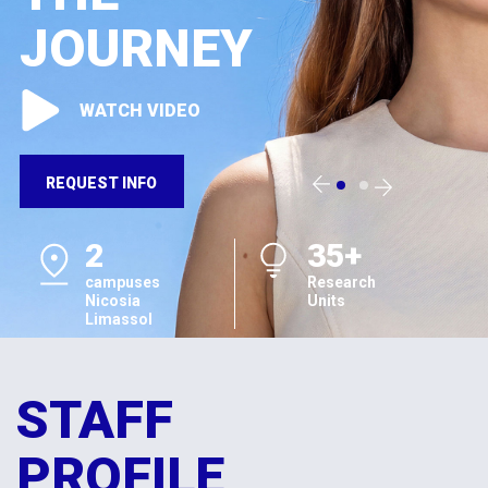
JOURNEY
WATCH VIDEO
REQUEST INFO
2
35+
campuses
Research
Nicosia
Units
Limassol
STAFF
PROFILE