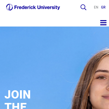
EN
GR
JOIN
THE