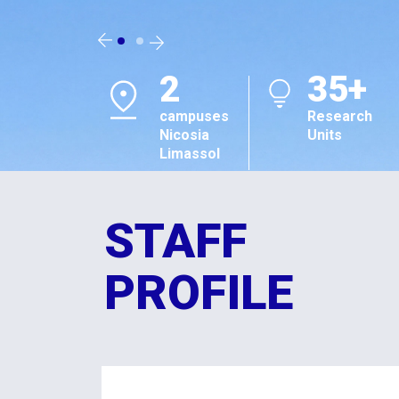
2
35+
campuses
Research
Nicosia
Units
Limassol
STAFF
PROFILE