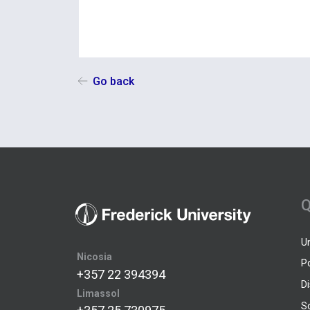
Go back
Q
U
Nicosia
P
+357 22 394394
D
Limassol
S