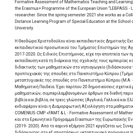
Formative Assessment of Mathematics Teaching and Learning” 
the Erasmus+ Programme of the European Union ‘‘LEBPASS - L
researcher. Since the spring semester 2021 she works as a Col
Distance Learning Program of Special Education at the School o
University.
Η Θεοδώρα Χριστοδούλου είναι εκπαιδευτικός Δημοτικής Εκ
εκπαιδευτικού προσωπικού του Τμήματος Επιστημών της Αγ
2017-2020. Ως Ειδικός Επιστήμονας, είχε την εποπτεία των
εκπαίδευση κατά τη διάρκεια της σχολικής τους εμπειρίας κ
διδακτικής των μαθηματικών στο νηπιαγωγείο (διδάσκουσα
προπτυχιακές της σπουδές στο Πανεπιστήμιο Κύπρου (Τμήμα 
μεταπτυχιακές της σπουδές στο Πανεπιστήμιο Κύπρου (Μ.Α. -
Μαθηματική Παιδεία. Έχει περίπου 20 δημοσιεύσεις σχετικά 
μαθηματικών, συμπεριλαμβανομένων άρθρων σε διεθνή περιο
βιβλία και βιβλία, σε τρεις γλώσσες (Αγγλικά, Γαλλικά και Ελ
ενδιαφέρον είναι η Διαμορφωτική Αξιολόγηση στα μαθηματικ
COMENIUS-CMP «FAMT & L - Formative Assessment of Mathema
και στο Ερευνητικό Πρόγραμμα Erasmus+ της Ευρωπαϊκής Έν
(2019- 2020). Από το εαρινό εξάμηνο 2021 εργάζεται ως Συ
διδάσκοντας στο εξ αποστάσεως μεταπτυχιακό πρόγραμμα τη