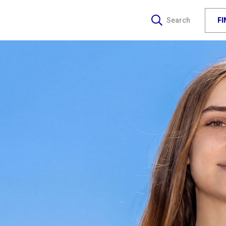
F
Search