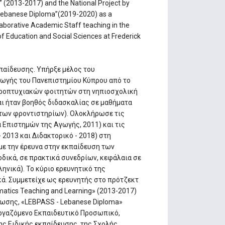
(2013-2017) and the National Project by
ebanese Diploma’’(2019-2020) as a
laborative Academic Staff teaching in the
f Education and Social Sciences at Frederick
παίδευσης. Υπήρξε μέλος του
ωγής του Πανεπιστημίου Κύπρου από το
 προπτυχιακών φοιτητών στη νηπιοσχολική
αι ήταν βοηθός διδασκαλίας σε μαθήματα
 των φροντιστηρίων). Ολοκλήρωσε τις
Επιστημών της Αγωγής, 2011) και τις
 2013 και Διδακτορικό - 2018) στη
με την έρευνα στην εκπαίδευση των
δικά, σε πρακτικά συνεδρίων, κεφάλαια σε
ληνικά). Το κύριο ερευνητικό της
ά. Συμμετείχε ως ερευνητής στο πρότζεκτ
tics Teaching and Learning» (2013-2017)
ωσης, «LEBPASS - Lebanese Diploma»
νεργαζόμενο Εκπαιδευτικό Προσωπικό,
ς Ειδικής εκπαίδευσης, της Σχολής