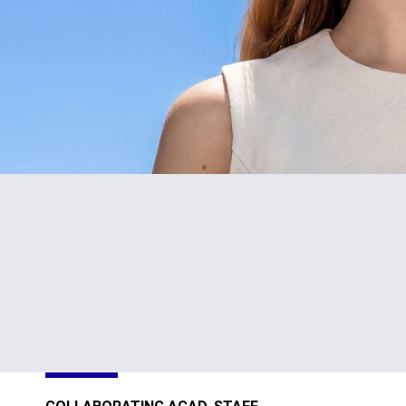
#1
TOP
in Cyprus
301-400
Sustainability
Sustainability
Impact
Impact
Ratings 2026
Ratings 2026