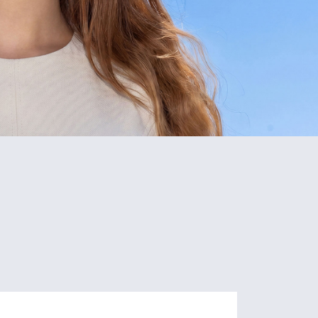
5
80+
Schools
Programs
of Study