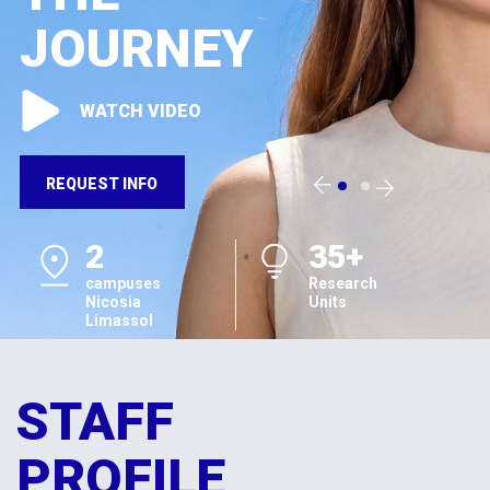
JOURNEY
WATCH VIDEO
REQUEST INFO
2
35+
campuses
Research
Nicosia
Units
Limassol
STAFF
PROFILE