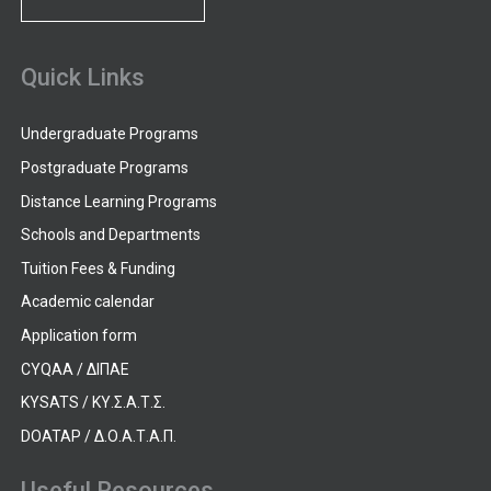
Quick Links
Undergraduate Programs
Postgraduate Programs
Distance Learning Programs
Schools and Departments
Tuition Fees & Funding
Academic calendar
Application form
CYQAA / ΔΙΠΑΕ
KYSATS / ΚΥ.Σ.Α.Τ.Σ.
DOATAP / Δ.Ο.Α.Τ.Α.Π.
Useful Resources