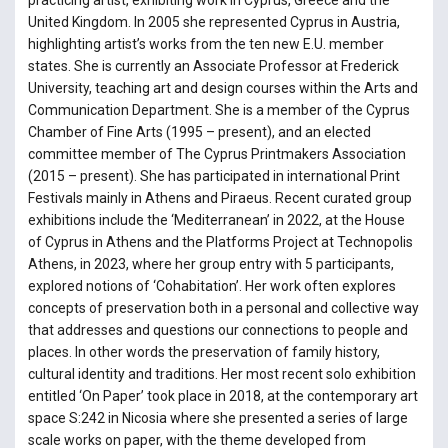
practicing artist, exhibiting work in Cyprus, Greece and the
United Kingdom. In 2005 she represented Cyprus in Austria,
highlighting artist’s works from the ten new E.U. member
states. She is currently an Associate Professor at Frederick
University, teaching art and design courses within the Arts and
Communication Department. She is a member of the Cyprus
Chamber of Fine Arts (1995 – present), and an elected
committee member of The Cyprus Printmakers Association
(2015 – present). She has participated in international Print
Festivals mainly in Athens and Piraeus. Recent curated group
exhibitions include the ‘Mediterranean’ in 2022, at the House
of Cyprus in Athens and the Platforms Project at Technopolis
Athens, in 2023, where her group entry with 5 participants,
explored notions of ‘Cohabitation’. Her work often explores
concepts of preservation both in a personal and collective way
that addresses and questions our connections to people and
places. In other words the preservation of family history,
cultural identity and traditions. Her most recent solo exhibition
entitled ‘On Paper’ took place in 2018, at the contemporary art
space S:242 in Nicosia where she presented a series of large
scale works on paper, with the theme developed from