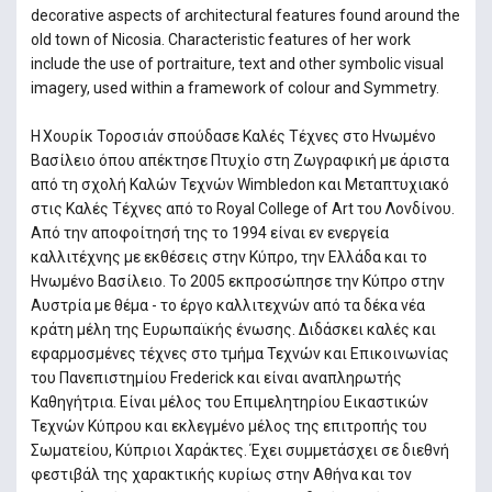
decorative aspects of architectural features found around the
old town of Nicosia. Characteristic features of her work
include the use of portraiture, text and other symbolic visual
imagery, used within a framework of colour and Symmetry.
Η Χουρίκ Τοροσιάν σπούδασε Καλές Τέχνες στο Ηνωμένο
Βασίλειο όπου απέκτησε Πτυχίο στη Ζωγραφική με άριστα
από τη σχολή Καλών Τεχνών Wimbledon και Μεταπτυχιακό
στις Καλές Τέχνες από το Royal College of Art του Λονδίνου.
Από την αποφοίτησή της το 1994 είναι εν ενεργεία
καλλιτέχνης με εκθέσεις στην Κύπρο, την Ελλάδα και το
Ηνωμένο Βασίλειο. Το 2005 εκπροσώπησε την Κύπρο στην
Αυστρία με θέμα - το έργο καλλιτεχνών από τα δέκα νέα
κράτη μέλη της Ευρωπαϊκής ένωσης. Διδάσκει καλές και
εφαρμοσμένες τέχνες στο τμήμα Τεχνών και Επικοινωνίας
του Πανεπιστημίου Frederick και είναι αναπληρωτής
Καθηγήτρια. Είναι μέλος του Επιμελητηρίου Εικαστικών
Τεχνών Κύπρου και εκλεγμένο μέλος της επιτροπής του
Σωματείου, Κύπριοι Χαράκτες. Έχει συμμετάσχει σε διεθνή
φεστιβάλ της χαρακτικής κυρίως στην Αθήνα και τον