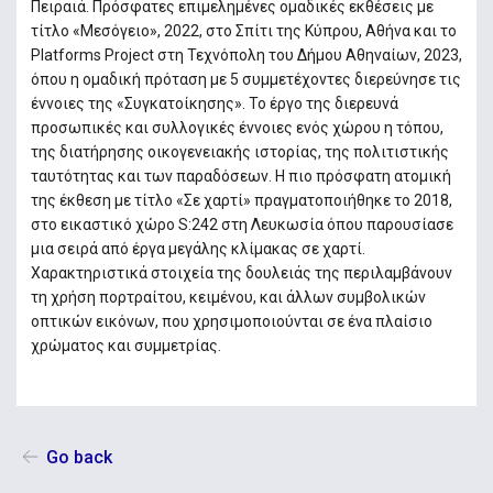
Πειραιά. Πρόσφατες επιμελημένες ομαδικές εκθέσεις με
τίτλο «Μεσόγειο», 2022, στο Σπίτι της Κύπρου, Αθήνα και το
Platforms Project στη Τεχνόπολη του Δήμου Αθηναίων, 2023,
όπου η ομαδική πρόταση με 5 συμμετέχοντες διερεύνησε τις
έννοιες της «Συγκατοίκησης». Το έργο της διερευνά
προσωπικές και συλλογικές έννοιες ενός χώρου η τόπου,
της διατήρησης οικογενειακής ιστορίας, της πολιτιστικής
ταυτότητας και των παραδόσεων. Η πιο πρόσφατη ατομική
της έκθεση με τίτλο «Σε χαρτί» πραγματοποιήθηκε το 2018,
στο εικαστικό χώρο S:242 στη Λευκωσία όπου παρουσίασε
μια σειρά από έργα μεγάλης κλίμακας σε χαρτί.
Χαρακτηριστικά στοιχεία της δουλειάς της περιλαμβάνουν
τη χρήση πορτραίτου, κειμένου, και άλλων συμβολικών
οπτικών εικόνων, που χρησιμοποιούνται σε ένα πλαίσιο
χρώματος και συμμετρίας.
Go back