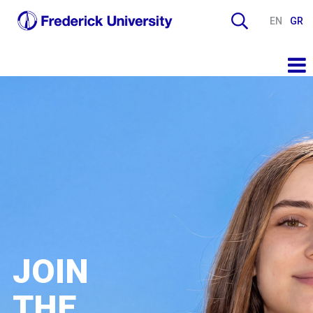
EN
GR
JOIN
THE