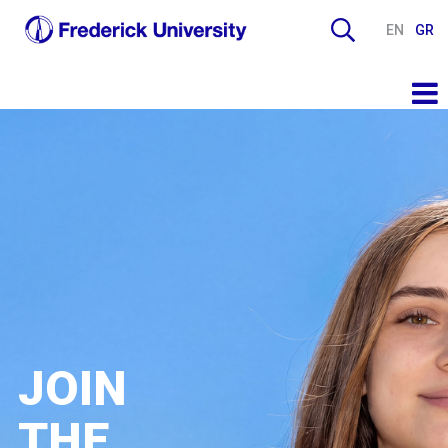
EN
GR
JOIN
THE