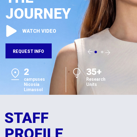
JOURNEY
WATCH VIDEO
REQUEST INFO
2
35+
campuses
Research
Nicosia
Units
Limassol
STAFF
PROFILE