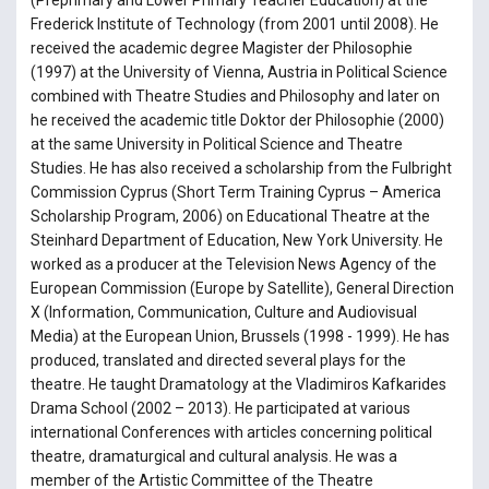
(Preprimary and Lower Primary Teacher Education) at the
Frederick Institute of Technology (from 2001 until 2008). He
received the academic degree Magister der Philosophie
(1997) at the University of Vienna, Austria in Political Science
combined with Theatre Studies and Philosophy and later on
he received the academic title Doktor der Philosophie (2000)
at the same University in Political Science and Theatre
Studies. He has also received a scholarship from the Fulbright
Commission Cyprus (Short Term Training Cyprus – America
Scholarship Program, 2006) on Educational Theatre at the
Steinhard Department of Education, New York University. He
worked as a producer at the Television News Agency of the
European Commission (Europe by Satellite), General Direction
X (Information, Communication, Culture and Audiovisual
Media) at the European Union, Brussels (1998 - 1999). He has
produced, translated and directed several plays for the
theatre. He taught Dramatology at the Vladimiros Kafkarides
Drama School (2002 – 2013). He participated at various
international Conferences with articles concerning political
theatre, dramaturgical and cultural analysis. He was a
member of the Artistic Committee of the Theatre