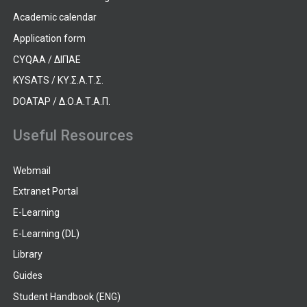
Academic calendar
Application form
CYQAA / ΔΙΠΑΕ
KYSATS / ΚΥ.Σ.Α.Τ.Σ.
DOATAP / Δ.Ο.Α.Τ.Α.Π.
Useful Resources
Webmail
Extranet Portal
E-Learning
E-Learning (DL)
Library
Guides
Student Handbook (ENG)