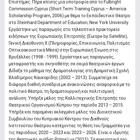
Επιστήμες. Πήρε επίσης μια υποτροφία από το Fulbright
Commission Cyprus (Short Term Training Cyprus – America
Scholarship Program, 2006) με θέμα το Εκπαιδευτικό Θέατρο
στο Steinhard Department of Education, New York University.
Εργάστηκε ως παραγωγός στο τηλεοπτικό πρακτορείο
ειδήσεων της Ευρωπαϊκής Επιτροπής (Europe by Satellite),
Γενική Διεύθυνση X (Πληροφορίες, Επικοινωνία, Πολιτισμός
Οπτικοακουστικά Μέσα) στην Ευρωπαϊκή Ένωση στις
Βρυξέλλες (1998 - 1999). Εργάστηκε ως παραγωγός,
μεταφραστής και σκηνοθέτης σε σειρά θεατρικών έργων.
Δίδαξε το μάθημα της Δραματολογίας στη Δραματική Σχολή
Βλαδίμηρος Καυκαρίδης (2002 – 2013). Συμμετείχε σε
διάφορα διεθνή συνέδρια με ανακοινώσεις αναφορικά με το
πολιτικό θέατρο, τη δραματουργική και πολιτισμική
ανάλυση. Υπήρξε μέλος της Καλλιτεχνικής Επιτροπής του
Θεατρικού Οργανισμού Κύπρου την περίοδο 2013 – 2015.
Υπήρξε και παραμένει εκλεγμένο μέλος του Διοικητικού
Συμβουλίου του Κυπριακού Κέντρου του Διεθνούς
Ινστιτούτου Θεάτρου κατέχοντας τη θέση του Γραμματέα για
τις περιόδους 2020 – 2023 και 2023 – 2026. Είναι ο ιδρυτής
της θεατρικής ομάδας Prima Lux (2015). Τα ερευνητικά του