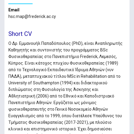
Email
hsc.map@frederick.ac.cy
Short CV
Ο Δρ. Εμμανουήλ Παπαδόπουλος (PhD), είναι Αναπληρωτής
Καθηγητής και συντονιστής του προγράμματος BSc
Φυσικοθεραπείας στο Πανεπιστήμιο Frederick, Λεμεσός,
Κύπρος. Είναι κάτοχος πτυχίου Φυσικοθεραπείας (1989)
από το Τεχνολογικό Εκπαιδευτικό Ίδρυμα Αθηνών (νυν
ΠΑΔΑ), μεταπτυχιακού τίτλου MSc in Rehabilitation από το
University of Southampton (1994) και διδακτορικού
διπλώματος στη Φυσιολογία της Άσκησης και
Αθλητιατρική (2006) από το Εθνικό και Καποδιστριακό
Πανεπιστήμιο Αθηνών. Εργάζεται ως μόνιμος
φυσικοθεραπευτής στο Γενικό Νοσοκομείο Αθηνών
Ευαγγελισμός από το 1999, όπου διετέλεσε Υπεύθυνος του
Τμήματος Φυσικοθεραπείας (2017-2021), με πλούσιο
κλινικό και επιστημονικό ιστορικό. Έχει δημοσιεύσει