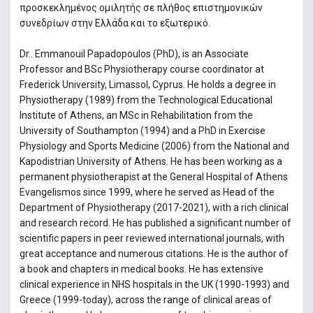
προσκεκλημένος ομιλητής σε πλήθος επιστημονικών
συνεδρίων στην Ελλάδα και το εξωτερικό.
Dr.. Emmanouil Papadopoulos (PhD), is an Associate
Professor and BSc Physiotherapy course coordinator at
Frederick University, Limassol, Cyprus. He holds a degree in
Physiotherapy (1989) from the Technological Educational
Institute of Athens, an MSc in Rehabilitation from the
University of Southampton (1994) and a PhD in Exercise
Physiology and Sports Medicine (2006) from the National and
Kapodistrian University of Athens. He has been working as a
permanent physiotherapist at the General Hospital of Athens
Evangelismos since 1999, where he served as Head of the
Department of Physiotherapy (2017-2021), with a rich clinical
and research record. He has published a significant number of
scientific papers in peer reviewed international journals, with
great acceptance and numerous citations. He is the author of
a book and chapters in medical books. He has extensive
clinical experience in NHS hospitals in the UK (1990-1993) and
Greece (1999-today), across the range of clinical areas of