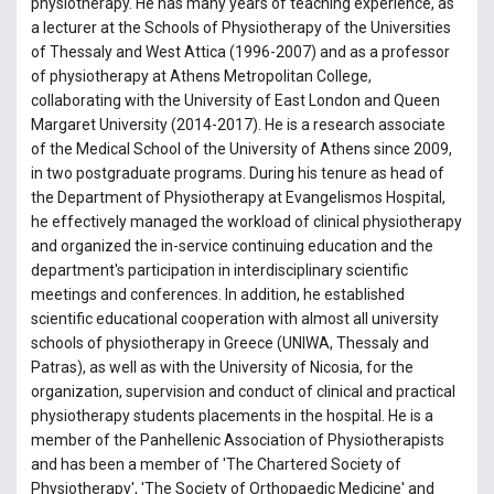
physiotherapy. He has many years of teaching experience, as
a lecturer at the Schools of Physiotherapy of the Universities
of Thessaly and West Attica (1996-2007) and as a professor
of physiotherapy at Athens Metropolitan College,
collaborating with the University of East London and Queen
Margaret University (2014-2017). He is a research associate
of the Medical School of the University of Athens since 2009,
in two postgraduate programs. During his tenure as head of
the Department of Physiotherapy at Evangelismos Hospital,
he effectively managed the workload of clinical physiotherapy
and organized the in-service continuing education and the
department's participation in interdisciplinary scientific
meetings and conferences. In addition, he established
scientific educational cooperation with almost all university
schools of physiotherapy in Greece (UNIWA, Thessaly and
Patras), as well as with the University of Nicosia, for the
organization, supervision and conduct of clinical and practical
physiotherapy students placements in the hospital. He is a
member of the Panhellenic Association of Physiotherapists
and has been a member of 'The Chartered Society of
Physiotherapy', 'The Society of Orthopaedic Medicine' and