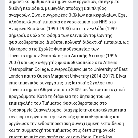
σημαντικό αριθμό επιστημονικών εργασιών, σε έγκριτα
διεθνή περιοδικά, με μεγάλη αποδοχή και πλήθος
αναφορών. Είναι συγγραφέας βιβλίων και κεφαλαίων. Έχει
πλούσια κλινική εμπειρία σε νοσοκομεία του NHS στο
Ηνωμένο Βασίλειο (1990-1993) και στην Ελλάδα (1999-
σήμερα), σε όλο το φάσμα των κλινικών τομέων της
φυσικοθεραπείας. Διαθέτει πολυετή διδακτική εμπειρία, ως
λέκτορας στις Σχολές Φυσικοθεραπείας των
Πανεπιστημίων Θεσσαλίας και Δυτικής Αττικής (1996-
2007) και ως καθηγητής φυσικοθεραπείας στο Athens
Metropolitan College, συνεργαζόμενο με το University of East
London και το Queen Margaret University (2014-2017). Είναι
επιστημονικός συνεργάτης της Ιατρικής Σχολής του
Πανεπιστημίου Αθηνών από το 2009, σε δύο μεταπτυχιακά
προγράμματα. Κατά τη διάρκεια της θητείας του ως
επικεφαλής του Τμήματος Φυσικοθεραπείας στο
Νοσοκομείο Ευαγγελισμός, διαχειρίστηκε αποτελεσματικά
τον φόρτο εργασίας της κλινικής φυσικοθεραπείας και
οργάνωσε την ενδοϋπηρεσιακή συνεχιζόμενη εκπαίδευση
και τη συμμετοχή του τμήματος στις διεπιστημονικές
επιστημονικές συναντήσεις και συνέδρια. Επιπλέον,