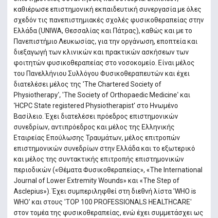
καθιέρωσε επιστημονική εκπαιδευτική συνεργασία με όλες
σχεδόν τις πανεπιστημιακές σχολές φυσικοθεραπείας στην
Ελλάδα (UNIWA, Θεσσαλίας και Πάτρας), καθώς και με το
Πανεπιστήμιο Λευκωσίας, για την οργάνωση, εποπτεία και
διεξαγωγή των κλινικών και πρακτικών ασκήσεων των
φοιτητών φυσικοθεραπείας στο νοσοκομείο. Είναι μέλος
του Πανελλήνιου Συλλόγου Φυσικοθεραπευτών και έχει
διατελέσει μέλος της 'The Chartered Society of
Physiotherapy', 'The Society of Orthopaedic Medicine' και
'HCPC State registered Physiotherapist' στο Ηνωμένο
Βασίλειο. Έχει διατελέσει πρόεδρος επιστημονικών
συνεδρίων, αντιπρόεδρος και μέλος της Ελληνικής
Εταιρείας Επούλωσης Τραυμάτων, μέλος επιτροπών
επιστημονικών συνεδρίων στην Ελλάδα και το εξωτερικό
και μέλος της συντακτικής επιτροπής επιστημονικών
περιοδικών («Θέματα Φυσικοθεραπείας», «The International
Journal of Lower Extremity Wounds» και «The Step of
Asclepius»). Έχει συμπεριληφθεί στη διεθνή λίστα 'WHO is
WHO' και στους 'TOP 100 PROFESSIONALS HEALTHCARE'
στον τομέα της φυσικοθεραπείας, ενώ έχει συμμετάσχει ως