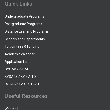
Quick Links
Undergraduate Programs
Postgraduate Programs
Distance Learning Programs
Schools and Departments
Tuition Fees & Funding
Academic calendar
Application form
CYQAA / ΔΙΠΑΕ
KYSATS / ΚΥ.Σ.Α.Τ.Σ.
DOATAP / Δ.Ο.Α.Τ.Α.Π.
Useful Resources
Webmail