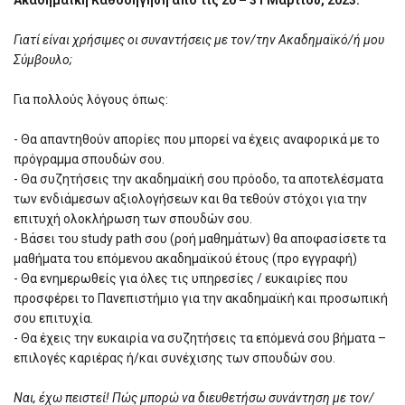
Ακαδημαϊκή Καθοδήγηση από τις 20 – 31 Μαρτίου, 2023.
Γιατί είναι χρήσιμες οι συναντήσεις με τον/την Ακαδημαϊκό/ή μου
Σύμβουλο;
Για πολλούς λόγους όπως:
- Θα απαντηθούν απορίες που μπορεί να έχεις αναφορικά με το
πρόγραμμα σπουδών σου.
- Θα συζητήσεις την ακαδημαϊκή σου πρόοδο, τα αποτελέσματα
των ενδιάμεσων αξιολογήσεων και θα τεθούν στόχοι για την
επιτυχή ολοκλήρωση των σπουδών σου.
- Βάσει του study path σου (ροή μαθημάτων) θα αποφασίσετε τα
μαθήματα του επόμενου ακαδημαϊκού έτους (προ εγγραφή)
- Θα ενημερωθείς για όλες τις υπηρεσίες / ευκαιρίες που
προσφέρει το Πανεπιστήμιο για την ακαδημαϊκή και προσωπική
σου επιτυχία.
- Θα έχεις την ευκαιρία να συζητήσεις τα επόμενά σου βήματα –
επιλογές καριέρας ή/και συνέχισης των σπουδών σου.
Ναι, έχω πειστεί! Πώς μπορώ να διευθετήσω συνάντηση με τον/