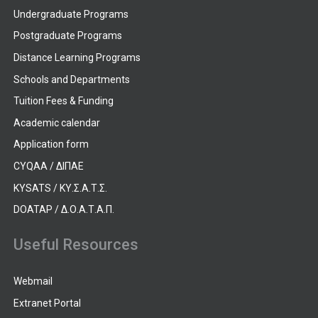
Undergraduate Programs
Postgraduate Programs
Distance Learning Programs
Schools and Departments
Tuition Fees & Funding
Academic calendar
Application form
CYQAA / ΔΙΠΑΕ
KYSATS / ΚΥ.Σ.Α.Τ.Σ.
DOATAP / Δ.Ο.Α.Τ.Α.Π.
Useful Resources
Webmail
Extranet Portal