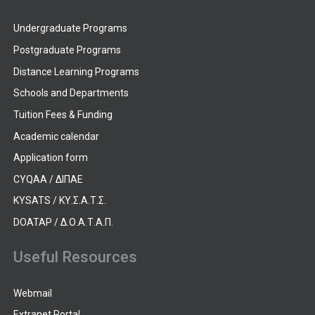
Undergraduate Programs
Postgraduate Programs
Distance Learning Programs
Schools and Departments
Tuition Fees & Funding
Academic calendar
Application form
CYQAA / ΔΙΠΑΕ
KYSATS / ΚΥ.Σ.Α.Τ.Σ.
DOATAP / Δ.Ο.Α.Τ.Α.Π.
Useful Resources
Webmail
Extranet Portal