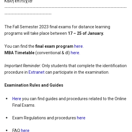
Καλή επιτυχία!
-----------------------------------------------------------------------------------
--------------------------------
Τhe Fall Semester 2023 final exams for distance learning
programs will take place between
17 – 25 of January.
You can find the
final exam program
here
.
MBA Timetable
(conventional & dl)
here
.
Important Reminder:
Only students that complete the identification
procedure in
Extranet
can participate in the examination.
Examination Rules and Guides
Here
you can find guides and procedures related to the Online
Final Exams.
Exam Regulations and procedures
here
FAQ
here