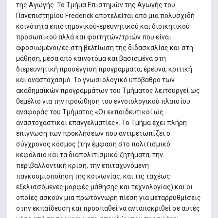
της Αγωγής. Το Τμήμα Επιστημών της Αγωγής του
Πανεπιστημίου Frederick αποτελείται από μια πολυσχιδή
κοινότητα επιστημονικού-ερευνητικού και διοικητικού
προσωπικού αλλά και φοιτητών/τριών που είναι
αφοσιωμένοι/ες στη βελτίωση της διδασκαλίας και στη
μάθηση, μέσα από καινοτόμα και βασισμένα στη
διερευνητική προσέγγιση προγράμματα, έρευνα, κριτική
και αναστοχασμό. Το γνωσιολογικό υπόβαθρο των
ακαδημαϊκών προγραμμάτων του Τμήματος λειτουργεί ως
θεμέλιο για την προώθηση του εννοιολογικού πλαισίου
αναφοράς του Τμήματος «Οι εκπαιδευτικοί ως
αναστοχαστικοί επαγγελματίες». Το Τμήμα έχει πλήρη
επίγνωση των προκλήσεων που αντιμετωπίζει ο
σύγχρονος κόσμος (την έμφαση στο πολιτισμικό
κεφάλαιο και τα διαπολιτισμικά ζητήματα, την
περιβαλλοντική κρίση, την επιταχυνόμενη
παγκοσμιοποίηση της κοινωνίας, και τις ταχέως
εξελισσόμενες μορφές μάθησης και τεχνολογίας) και οι
οποίες ασκούν μια πρωτόγνωρη πίεση για μεταρρυθμίσεις
στην εκπαίδευση και προσπαθεί να ανταποκριθεί σε αυτές