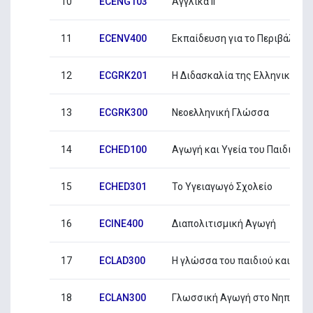
10
ECENG103
Αγγλικά ΙΙ
11
ECENV400
Εκπαίδευση για το Περιβάλλον
12
ECGRK201
Η ∆ιδασκαλία της Ελληνικής 
13
ECGRK300
Νεοελληνική Γλώσσα
14
ECHED100
Αγωγή και Υγεία του Παιδιού 
15
ECHED301
Το Υγειαγωγό Σχολείο
16
ECINE400
∆ιαπολιτισµική Αγωγή
17
ECLAD300
Η γλώσσα του παιδιού και οι δ
18
ECLAN300
Γλωσσική Αγωγή στο Νηπιαγω