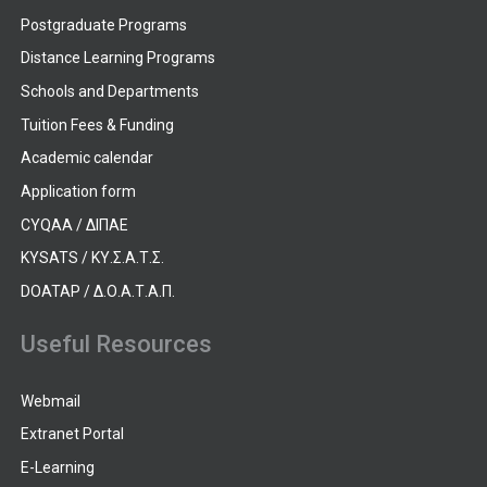
Postgraduate Programs
Distance Learning Programs
Schools and Departments
Tuition Fees & Funding
Academic calendar
Application form
CYQAA / ΔΙΠΑΕ
KYSATS / ΚΥ.Σ.Α.Τ.Σ.
DOATAP / Δ.Ο.Α.Τ.Α.Π.
Useful Resources
Webmail
Extranet Portal
E-Learning