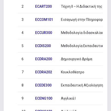
2
ECART200
Τέχνη ΙΙ – Η Διδακτική της Τέ
3
ECCOM101
Εισαγωγή στην Πληροφορική
4
ECCUR300
Μεθοδολογία διδασκαλίας και
5
ECDIS200
Μεθοδολογία Εκπαιδευτικής Έ
6
ECDRA200
∆ηµιουργικό ∆ράµα
7
ECDRA202
Κουκλοθέατρο
8
ECEDE300
Εκπαιδευτική Αξιολόγηση στο
9
ECENG100
Aγγλικά Ι