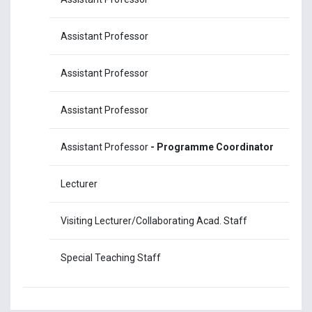
Assistant Professor
Dr.
Assistant Professor
Dr.
Assistant Professor
Dr.
Assistant Professor
- Programme Coordinator
Dr.
Lecturer
Mr. 
Visiting Lecturer/Collaborating Acad. Staff
Dr.
Special Teaching Staff
Mr.