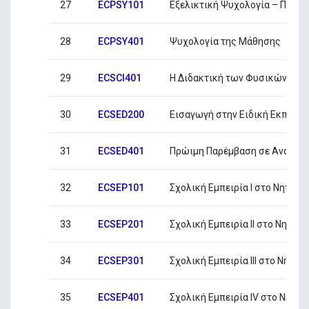
27
ECPSY101
Εξελικτική Ψυχολογία – Πρώτα
28
ECPSY401
Ψυχολογία της Μάθησης
29
ECSCI401
Η ∆ιδακτική των Φυσικών Επι
30
ECSED200
Εισαγωγή στην Ειδική Εκπαίδ
31
ECSED401
Πρώιµη Παρέµβαση σε Αναπτυξ
32
ECSEP101
Σχολική Εµπειρία I στο Νηπιαγ
33
ECSEP201
Σχολική Εµπειρία II στο Νηπια
34
ECSEP301
Σχολική Εµπειρία III στο Νηπια
35
ECSEP401
Σχολική Εµπειρία IV στο Νηπι